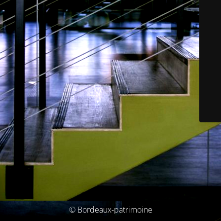
© Bordeaux-patrimoine