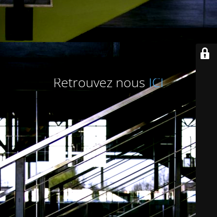
Retrouvez nous
ICI