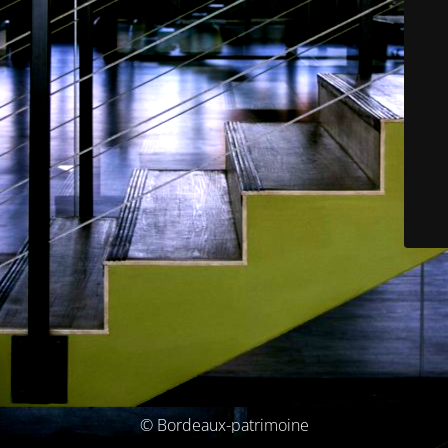
© Bordeaux-patrimoine