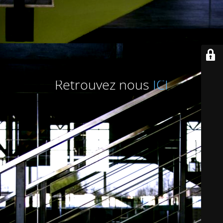
Retrouvez nous
ICI